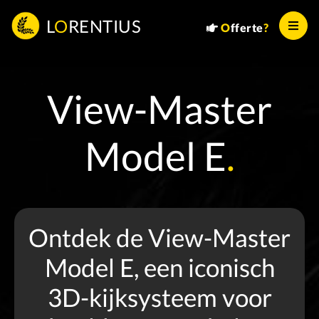
L
O
RENTIUS
O
fferte
?
View-Master
Model E
.
Ontdek de View-Master
Model E, een iconisch
3D-kijksysteem voor