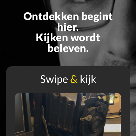
Ontdekken begint
hier.
Kijken wordt
beleven.
Swipe
&
kijk
900
1911
O
e
m