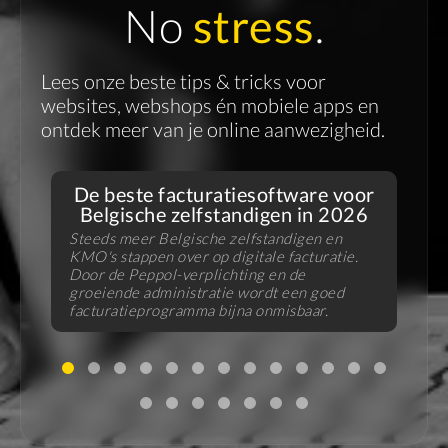
No
stress
.
Lees onze beste tips & tricks voor
websites, webshops én mobiele apps en
ontdek meer van je online aanwezigheid.
De beste facturatiesoftware voor
Belgische zelfstandigen in 2026
Steeds meer Belgische zelfstandigen en
KMO's stappen over op digitale facturatie.
V
Door de Peppol-verplichting en de
f
groeiende administratie wordt een goed
B
facturatieprogramma bijna onmisbaar.
u