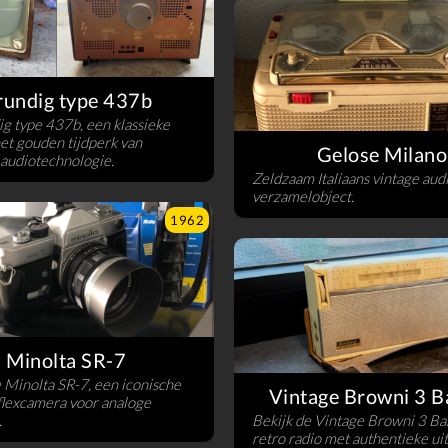
rundig type 437b
g type 437b, een klassieke
het gouden tijdperk van
Gelose Milano
audiotechnologie.
Zeldzaam Italiaans vintage aud
verzamelobject.
1962
Minolta SR-7
 Minolta SR-7, een iconische
Vintage Browni 3 B
flexcamera voor analoge
.
Bekijk de Vintage Browni 3 Ba
retro radio met authentieke uit