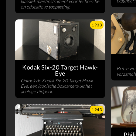
beginperi
klassiek meetinstrument voor technische
en educatieve toepassing.
1933
Kodak Six-20 Target Hawk-
Britse vin
Eye
verzamela
Ontdek de Kodak Six-20 Target Hawk-
Eye, een iconische boxcamera uit het
analoge tijdperk.
1943
Phil