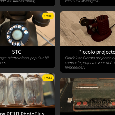
ode van filmvertoning.
van muziekweergave.
1930
STC
Piccolo project
tage tafeltelefoon, populair bij
Ontdek de Piccolo projector, e
ars.
compacte projector voor dia’s 
filmbeelden.
1934
ips PF1B PhotoFlux