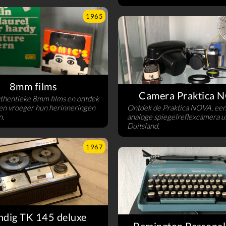
1965
8mm films
Camera Praktica 
thentieke 8mm films en ontdek
n vroeger hun herinneringen
Ontdek de Praktica NOVA, een
n.
analoge spiegelreflexcamera u
Duitsland.
1967
ndig TK 145 deluxe