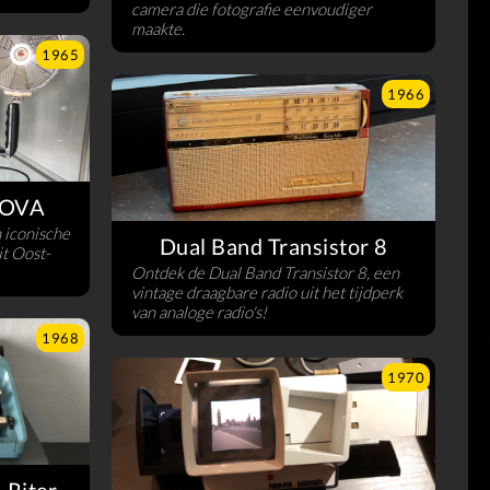
camera die fotografie eenvoudiger
maakte.
1965
1966
NOVA
 iconische
Dual Band Transistor 8
it Oost-
Ontdek de Dual Band Transistor 8, een
vintage draagbare radio uit het tijdperk
van analoge radio's!
1968
1970