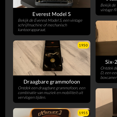
Bekijk de
vintage fl
Everest Model S
Bekijk de Everest Model S, een vintage
schrijfmachine of mechanisch
kantoorapparaat.
1950
Six-
Ontdek d
D, een ee
boxcamer
Draagbare grammofoon
Ontdek een draagbare grammofoon, een
combinatie van muziek en mobiliteit uit
vervlogen tijden.
1955