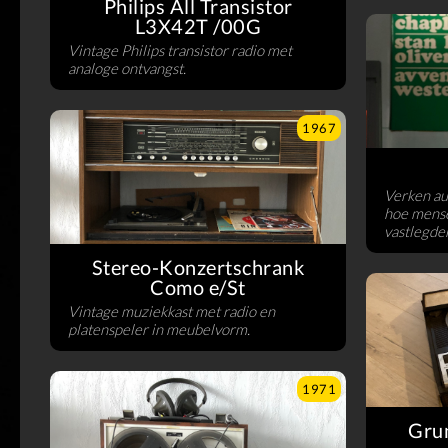
Philips All Transistor
L3X42T /00G
Vintage Philips transistor radio met
analoge ontvangst.
1967
Verken au
hoe mense
vastlegde
Stereo-Konzertschrank
Como e/St
Vintage muziekkast met radio en
platenspeler in meubelvorm.
1971
Gru