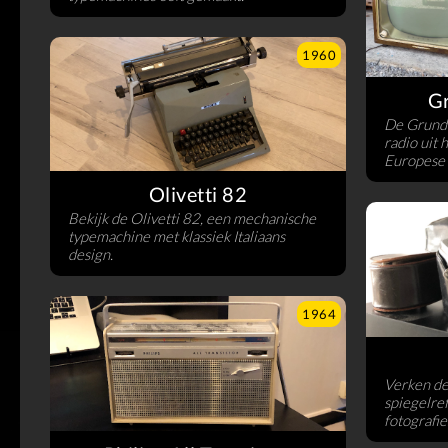
1960
G
De Grundi
radio uit 
Europese 
Olivetti 82
Bekijk de Olivetti 82, een mechanische
typemachine met klassiek Italiaans
design.
1964
Verken de
spiegelre
fotografie