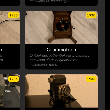
mechanische technologie.
1930
1930
or
Grammofoon
en
Ontdek een authentieke grammofoon,
en
een icoon uit de beginjaren van
muziekweergave.
1936
1936