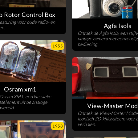
o Rotor Control Box
sturing voor oude radio- en
Agfa Isola
en.
Ontdek de Agfa Isola, een stijlv
vintage camera met eenvoudig
bediening.
1955
Osram xm1
 Osram XM1, een klassieke
itselement uit de analoge
View-Master Mod
ewereld.
Ontdek de View-Master Model
iconisch 3D-kijksysteem voor 
verhalen.
1958