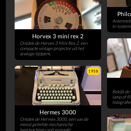
Philc
Antennebe
tv-system
Horvex 3 mini rex 2
Ontdek de Horvex 3 Mini Rex 2, een
compacte vintage projector uit het
analoge tijdperk.
1958
Bekijk de
lamp of fl
fotografi
Hermes 3000
Ontdek de Hermes 3000, een van de
meest geliefde mechanische
typemachines ooit gemaakt.