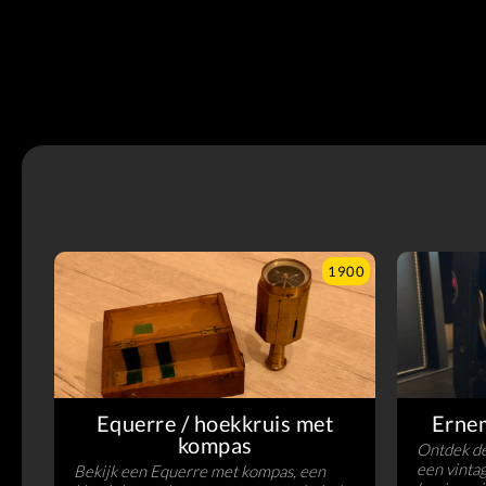
1900
Equerre / hoekkruis met
Erne
kompas
Ontdek d
een vintag
Bekijk een Equerre met kompas, een