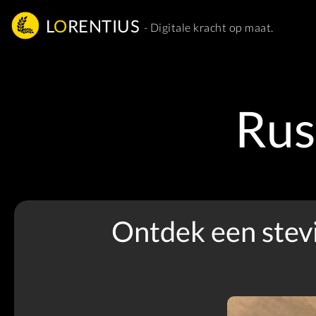
L
O
RENTIUS
- Digitale kracht op maat.
Rus
Ontdek een stevig