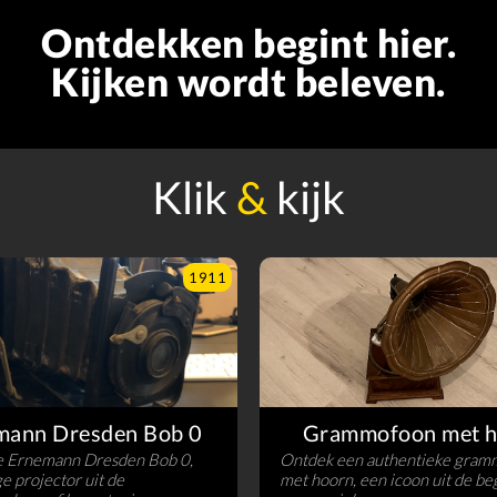
Ontdekken begint hier.
Kijken wordt beleven.
Klik
&
kijk
1911
mann Dresden Bob 0
Grammofoon met h
e Ernemann Dresden Bob 0,
Ontdek een authentieke gram
e projector uit de
met hoorn, een icoon uit de be