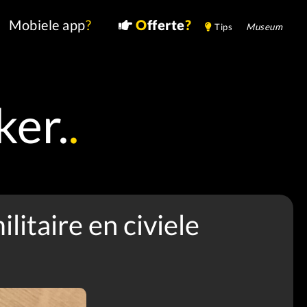
Mobiele app
?
O
fferte
?
Tips
Museum
ker.
.
litaire en civiele