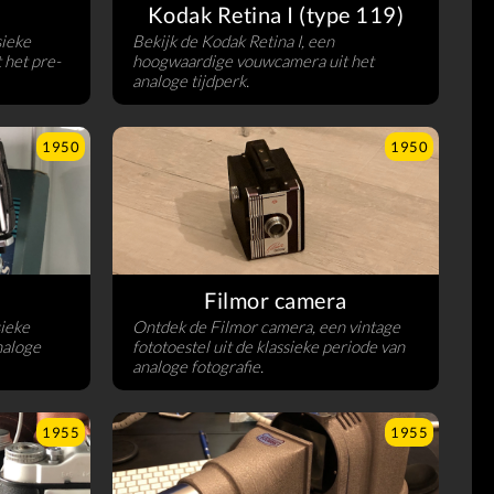
Kodak Retina I (type 119)
sieke
Bekijk de Kodak Retina I, een
 het pre-
hoogwaardige vouwcamera uit het
analoge tijdperk.
1950
1950
Filmor camera
sieke
Ontdek de Filmor camera, een vintage
naloge
fototoestel uit de klassieke periode van
analoge fotografie.
1955
1955