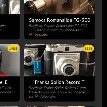
Samoca Romanslide FG-500
olle
Bekijk de Samoca Romanslide FG-500,
e
een klassieke projector voor dia’s en
filmbeelden.
1955
1958
el E
Franka Solida Record T
 E, een
Bekijk de Franka Solida Record T, een
beelden en
klassieke vouwcamera uit de hoogdagen
van filmfotografie.