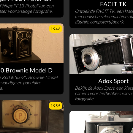
FACIT TK
 Philips PF1B PhotoFlux, een
itser voor analoge fotografie.
Ontdek de FACIT TK, een klas
mechanische rekenmachine uit
digitale computertijdperk.
1946
20 Brownie Model D
e Kodak Six-20 Brownie Model
Adox Sport
nvoudige en populaire
a.
Bekijk de Adox Sport, een klas
camera voor liefhebbers van a
fotografie.
1955