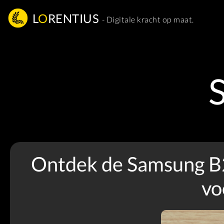
L
O
RENTIUS
- Digitale kracht op maat.
Ontdek de Samsung B2
vo