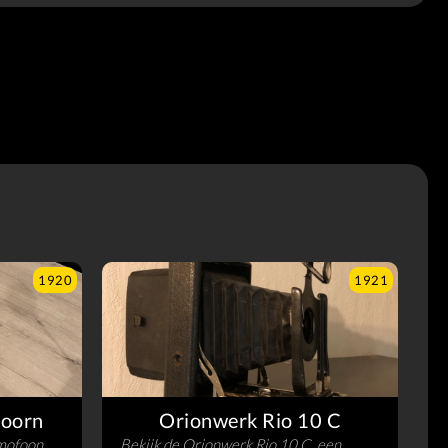
1920
1921
oorn
Orionwerk Rio 10 C
mofoon
Bekijk de Orionwerk Rio 10 C, een