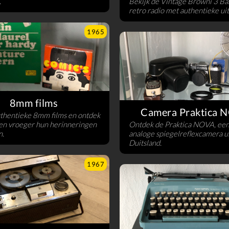
.
Bekijk de Vintage Browni 3 Ba
retro radio met authentieke uit
1965
8mm films
Camera Praktica 
thentieke 8mm films en ontdek
n vroeger hun herinneringen
Ontdek de Praktica NOVA, een
n.
analoge spiegelreflexcamera u
Duitsland.
1967