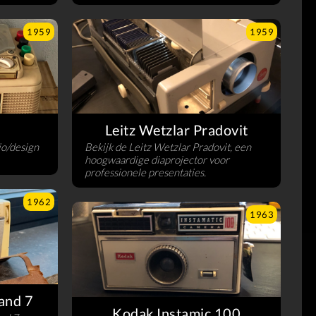
1959
1959
Leitz Wetzlar Pradovit
io/design
Bekijk de Leitz Wetzlar Pradovit, een
hoogwaardige diaprojector voor
professionele presentaties.
1962
1963
and 7
Kodak Instamic 100