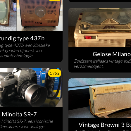
rundig type 437b
g type 437b, een klassieke
het gouden tijdperk van
Gelose Milano
audiotechnologie.
Zeldzaam Italiaans vintage aud
verzamelobject.
1962
Minolta SR-7
 Minolta SR-7, een iconische
Vintage Browni 3 B
flexcamera voor analoge