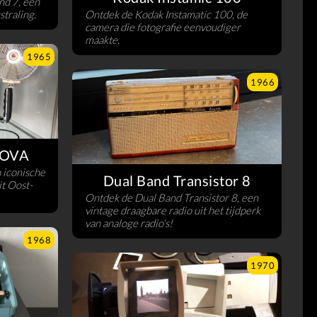
nd 7, een
straling.
Ontdek de Kodak Instamatic 100, de
camera die fotografie eenvoudiger
maakte.
1965
1966
NOVA
 iconische
Dual Band Transistor 8
it Oost-
Ontdek de Dual Band Transistor 8, een
vintage draagbare radio uit het tijdperk
van analoge radio's!
1968
1970