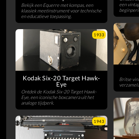
een vintag
Bekijk een Equerre met kompas, een
beginperi
klassiek meetinstrument voor technische
en educatieve toepassing.
1933
Kodak Six-20 Target Hawk-
Britse vin
Eye
verzamela
Ontdek de Kodak Six-20 Target Hawk-
Eye, een iconische boxcamera uit het
analoge tijdperk.
1943