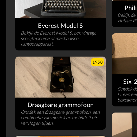
Phil
Bekijk de
vintage fl
Everest Model S
Bekijk de Everest Model S, een vintage
schrijfmachine of mechanisch
kantoorapparaat.
1950
Six-
Ontdek d
D, een ee
boxcamer
Draagbare grammofoon
Ontdek een draagbare grammofoon, een
combinatie van muziek en mobiliteit uit
vervlogen tijden.