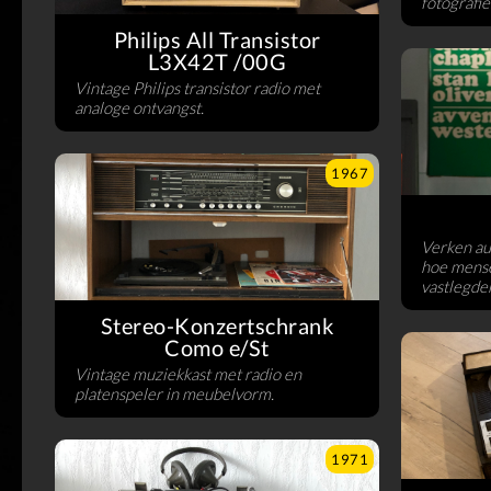
fotografie
Philips All Transistor
L3X42T /00G
Vintage Philips transistor radio met
analoge ontvangst.
1967
Verken au
hoe mense
vastlegde
Stereo-Konzertschrank
Como e/St
Vintage muziekkast met radio en
platenspeler in meubelvorm.
1971