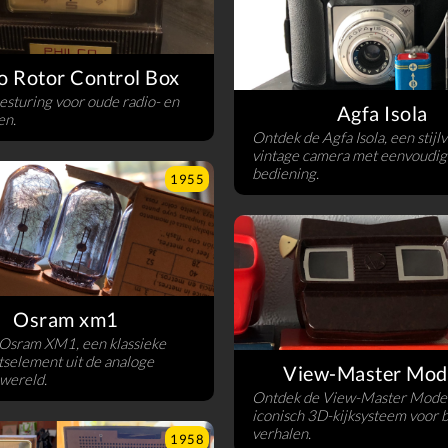
o Rotor Control Box
sturing voor oude radio- en
Agfa Isola
en.
Ontdek de Agfa Isola, een stijlv
vintage camera met eenvoudig
bediening.
1955
Osram xm1
 Osram XM1, een klassieke
itselement uit de analoge
View-Master Mod
ewereld.
Ontdek de View-Master Model
iconisch 3D-kijksysteem voor 
verhalen.
1958