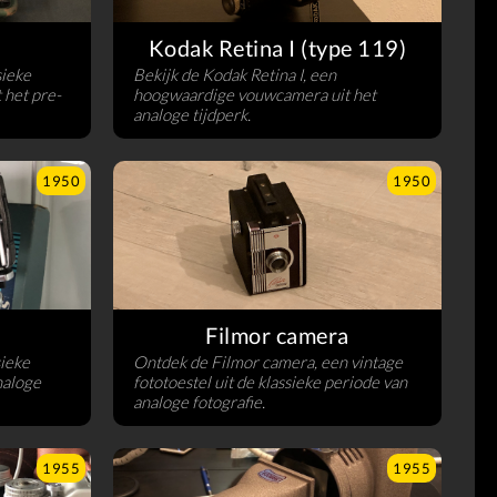
Kodak Retina I (type 119)
sieke
Bekijk de Kodak Retina I, een
 het pre-
hoogwaardige vouwcamera uit het
analoge tijdperk.
1950
1950
Filmor camera
sieke
Ontdek de Filmor camera, een vintage
naloge
fototoestel uit de klassieke periode van
analoge fotografie.
1955
1955