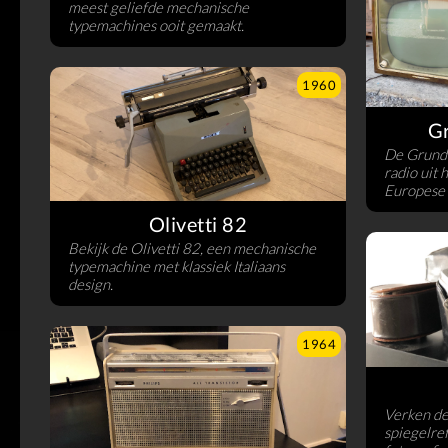
meest geliefde mechanische
typemachines ooit gemaakt.
1960
G
De Grundi
radio uit 
Europese 
Olivetti 82
Bekijk de Olivetti 82, een mechanische
typemachine met klassiek Italiaans
design.
1964
Verken de
spiegelre