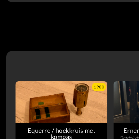
1900
Equerre / hoekkruis met
Erne
kompas
Ontdek d