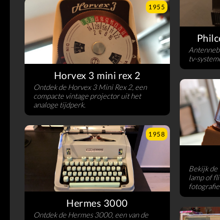
1955
Philc
Antennebe
tv-system
Horvex 3 mini rex 2
Ontdek de Horvex 3 Mini Rex 2, een
compacte vintage projector uit het
analoge tijdperk.
1958
Bekijk de
lamp of fl
fotografi
Hermes 3000
Ontdek de Hermes 3000, een van de