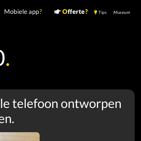
Mobiele app
?
O
fferte
?
Tips
Museum
0
.
le telefoon ontworpen
en.