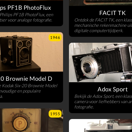
ips PF1B PhotoFlux
FACIT TK
 Philips PF1B PhotoFlux, een
itser voor analoge fotografie.
Ontdek de FACIT TK, een klas
mechanische rekenmachine uit
digitale computertijdperk.
1946
20 Brownie Model D
e Kodak Six-20 Brownie Model
Adox Sport
nvoudige en populaire
a.
Bekijk de Adox Sport, een klas
camera voor liefhebbers van a
fotografie.
1955