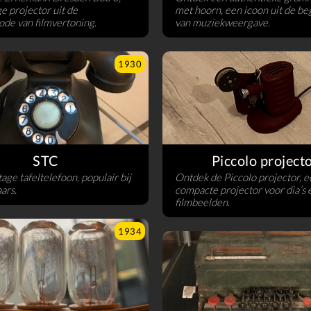
e projector uit de
met hoorn, een icoon uit de be
ode van filmvertoning.
van muziekweergave.
1930
STC
Piccolo project
tage tafeltelefoon, populair bij
Ontdek de Piccolo projector, e
ars.
compacte projector voor dia’s 
filmbeelden.
1934