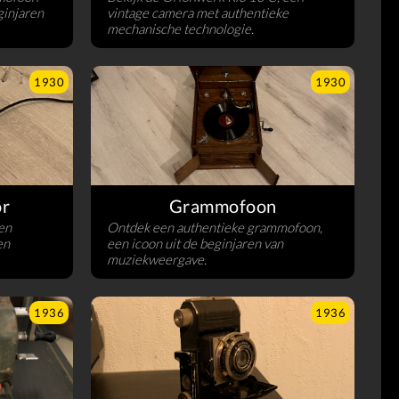
ginjaren
vintage camera met authentieke
mechanische technologie.
1930
1930
or
Grammofoon
en
Ontdek een authentieke grammofoon,
en
een icoon uit de beginjaren van
muziekweergave.
1936
1936