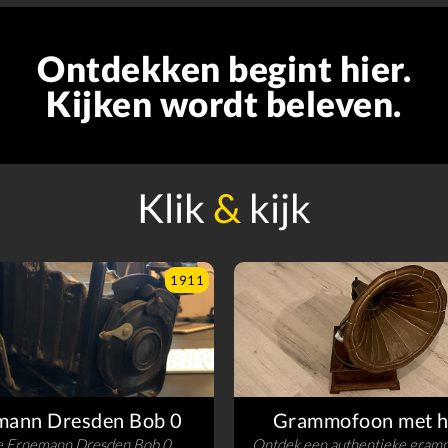
Ontdekken begint hier.
Kijken wordt beleven.
Klik
&
kijk
1911
mann Dresden Bob 0
Grammofoon met h
e Ernemann Dresden Bob 0,
Ontdek een authentieke gram