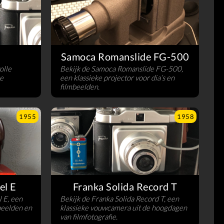
Samoca Romanslide FG-500
olle
Bekijk de Samoca Romanslide FG-500,
e
een klassieke projector voor dia’s en
filmbeelden.
1955
1958
el E
Franka Solida Record T
 E, een
Bekijk de Franka Solida Record T, een
beelden en
klassieke vouwcamera uit de hoogdagen
van filmfotografie.