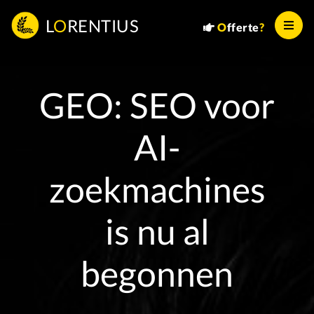
L
O
RENTIUS
O
fferte
?
GEO: SEO voor
AI-
zoekmachines
is nu al
begonnen