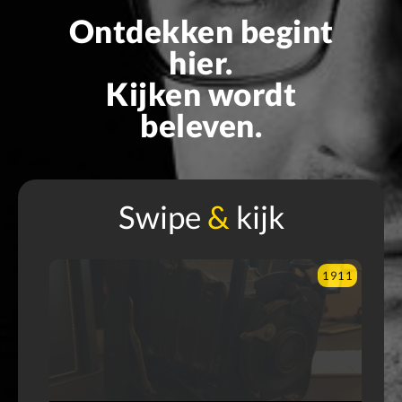
Ontdekken begint
hier.
Kijken wordt
beleven.
Swipe
&
kijk
900
1911
O
e
m