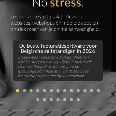
No
stress
.
Lees onze beste tips & tricks voor
websites, webshops én mobiele apps en
ontdek meer van je online aanwezigheid.
De beste facturatiesoftware voor
Belgische zelfstandigen in 2026
Steeds meer Belgische zelfstandigen en
KMO's stappen over op digitale facturatie.
V
Door de Peppol-verplichting en de
f
groeiende administratie wordt een goed
B
facturatieprogramma bijna onmisbaar.
u