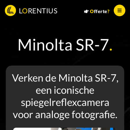
L
O
RENTIUS
O
fferte
?
Minolta SR-7
.
Verken de Minolta SR-7,
een iconische
spiegelreflexcamera
voor analoge fotografie.