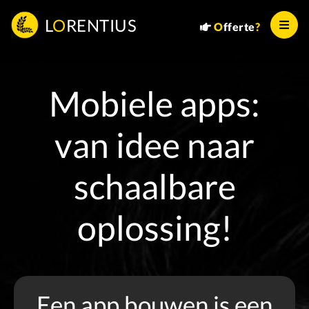
L
O
RENTIUS
O
fferte
?
Mobiele apps:
van idee naar
schaalbare
oplossing!
Een app bouwen is een