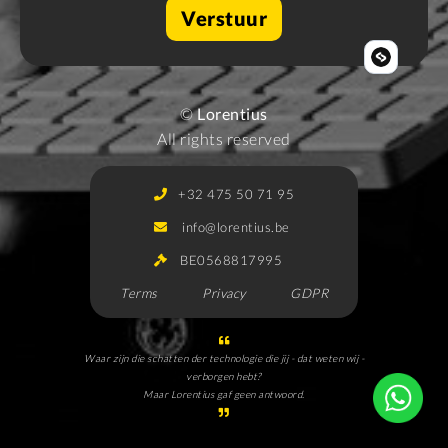
©
Lorentius
All rights reserved
+32 475 50 71 95
info@lorentius.be
BE0568817995
Terms
Privacy
GDPR
Waar zijn die schatten der technologie die jij - dat weten wij -
verborgen hebt?
Maar Lorentius gaf geen antwoord.