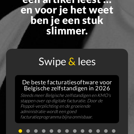
en voor je het weet
ben je een stuk
slimmer.
Swipe
&
lees
De beste facturatiesoftware voor
Belgische zelfstandigen in 2026
Steeds meer Belgische zelfstandigen en KMO's
stappen over op digitale facturatie. Door de
V
Peppol-verplichting en de groeiende
f
administratie wordt een goed
B
facturatieprogramma bijna onmisbaar.
u