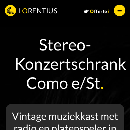
L
O
RENTIUS
O
fferte
?
Stereo-
Konzertschrank
Como e/St
.
Vintage muziekkast met
radio en platenspeler in