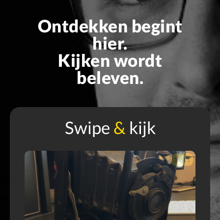
Ontdekken begint
hier.
Kijken wordt
beleven.
Swipe
&
kijk
900
1911
O
e
m