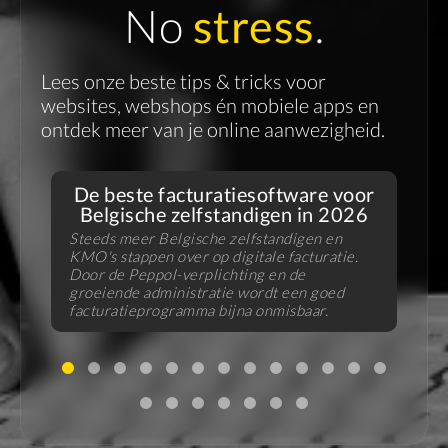
No
stress
.
Lees onze beste tips & tricks voor
websites, webshops én mobiele apps en
ontdek meer van je online aanwezigheid.
De beste facturatiesoftware voor
Belgische zelfstandigen in 2026
Steeds meer Belgische zelfstandigen en
KMO's stappen over op digitale facturatie.
V
Door de Peppol-verplichting en de
f
groeiende administratie wordt een goed
B
facturatieprogramma bijna onmisbaar.
u