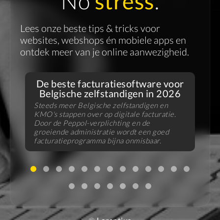
No
stress
.
Lees onze beste tips & tricks voor
websites, webshops én mobiele apps en
ontdek meer van je online aanwezigheid.
De beste facturatiesoftware voor
Belgische zelfstandigen in 2026
Steeds meer Belgische zelfstandigen en
KMO's stappen over op digitale facturatie.
V
Door de Peppol-verplichting en de
f
groeiende administratie wordt een goed
B
facturatieprogramma bijna onmisbaar.
u