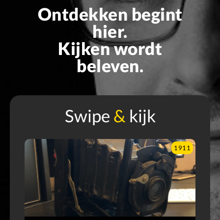
Ontdekken begint
hier.
Kijken wordt
beleven.
Swipe
&
kijk
900
1911
O
e
m