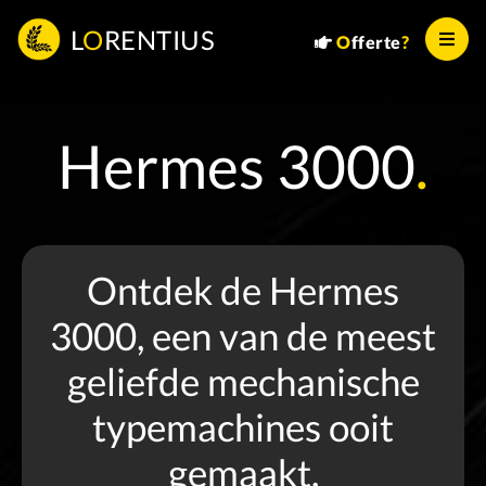
L
O
RENTIUS
O
fferte
?
Hermes 3000
.
Ontdek de Hermes
3000, een van de meest
geliefde mechanische
typemachines ooit
gemaakt.