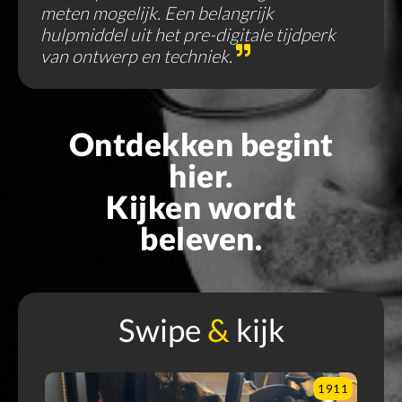
meten mogelijk. Een belangrijk
hulpmiddel uit het pre-digitale tijdperk
van ontwerp en techniek.
Ontdekken begint
hier.
Kijken wordt
beleven.
Swipe
&
kijk
900
1911