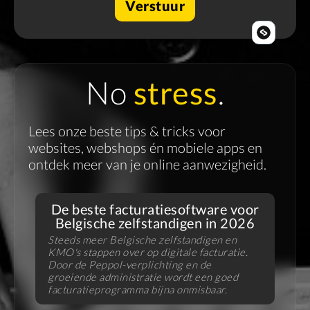
No
stress
.
Lees onze beste tips & tricks voor
websites, webshops én mobiele apps en
ontdek meer van je online aanwezigheid.
De beste facturatiesoftware voor
Belgische zelfstandigen in 2026
Steeds meer Belgische zelfstandigen en
KMO's stappen over op digitale facturatie.
V
Door de Peppol-verplichting en de
f
groeiende administratie wordt een goed
B
facturatieprogramma bijna onmisbaar.
u