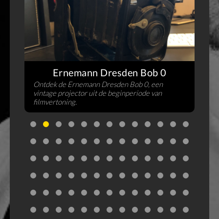
O
e
m
s
Ernemann Dresden Bob 0
Ontdek de Ernemann Dresden Bob 0, een
vintage projector uit de beginperiode van
filmvertoning.