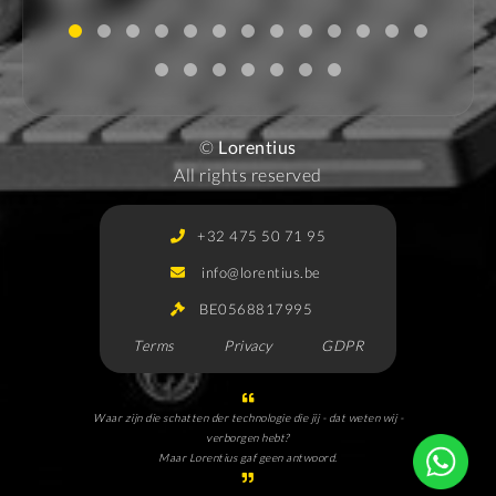
©
Lorentius
All rights reserved
+32 475 50 71 95
info@lorentius.be
BE0568817995
Terms
Privacy
GDPR
Waar zijn die schatten der technologie die jij - dat weten wij -
verborgen hebt?
Maar Lorentius gaf geen antwoord.