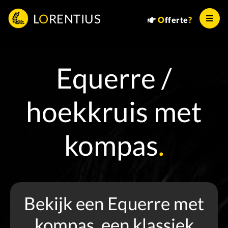
L
O
RENTIUS
O
fferte
?
Equerre /
hoekkruis met
kompas
.
Bekijk een Equerre met
kompas, een klassiek