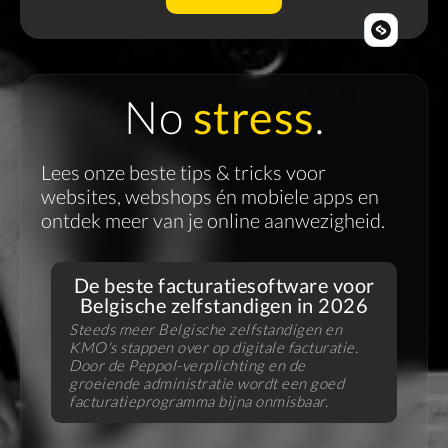
No
stress
.
Lees onze beste tips & tricks voor
websites, webshops én mobiele apps en
ontdek meer van je online aanwezigheid.
De beste facturatiesoftware voor
Belgische zelfstandigen in 2026
Steeds meer Belgische zelfstandigen en
KMO's stappen over op digitale facturatie.
V
Door de Peppol-verplichting en de
f
groeiende administratie wordt een goed
B
facturatieprogramma bijna onmisbaar.
u