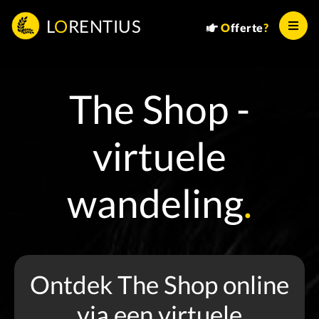
L
O
RENTIUS
O
fferte
?
The Shop -
virtuele
wandeling
.
Ontdek The Shop online
via een virtuele