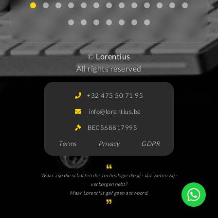
©
Lorentius
All rights reserved
+32 475 50 71 95
info@lorentius.be
BE0568817995
Terms
Privacy
GDPR
Waar zijn die schatten der technologie die jij - dat weten wij -
verborgen hebt?
Maar Lorentius gaf geen antwoord.