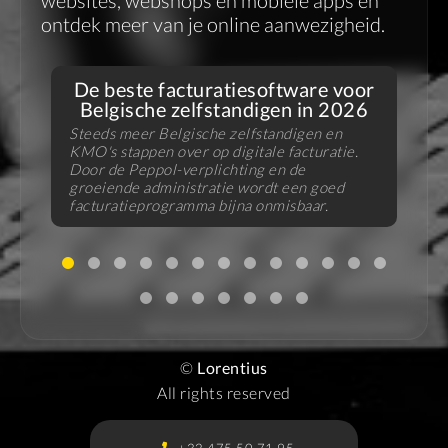
websites, webshops én mobiele apps en
ontdek meer van je online aanwezigheid.
De beste facturatiesoftware voor
Belgische zelfstandigen in 2026
Steeds meer Belgische zelfstandigen en
KMO's stappen over op digitale facturatie.
V
Door de Peppol-verplichting en de
f
groeiende administratie wordt een goed
B
facturatieprogramma bijna onmisbaar.
u
©
Lorentius
All rights reserved