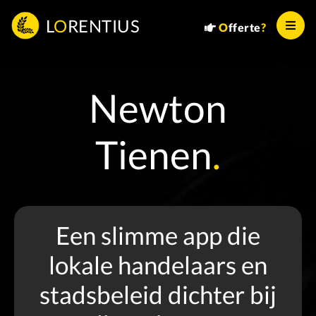
L
O
RENTIUS
O
fferte
?
Newton
Tienen
.
Een slimme app die
lokale handelaars en
stadsbeleid dichter bij